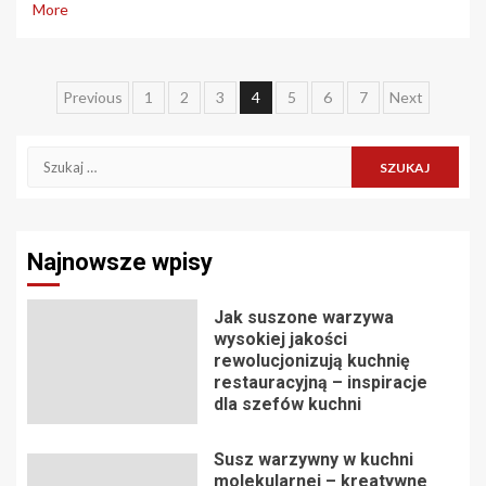
More
Nawigacja
Previous
1
2
3
4
5
6
7
Next
po
Szukaj:
wpisach
Najnowsze wpisy
Jak suszone warzywa
wysokiej jakości
rewolucjonizują kuchnię
restauracyjną – inspiracje
dla szefów kuchni
Susz warzywny w kuchni
molekularnej – kreatywne