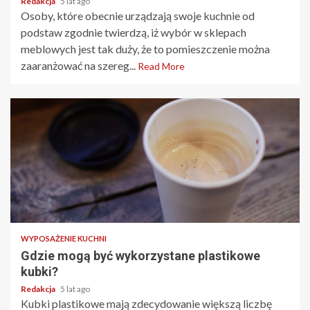
Redakcja
5 lat ago
Osoby, które obecnie urządzają swoje kuchnie od
podstaw zgodnie twierdzą, iż wybór w sklepach
meblowych jest tak duży, że to pomieszczenie można
zaaranżować na szereg...
Read More
2 min read
WYPOSAŻENIE KUCHNI
Gdzie mogą być wykorzystane plastikowe
kubki?
Redakcja
5 lat ago
Kubki plastikowe mają zdecydowanie większą liczbę