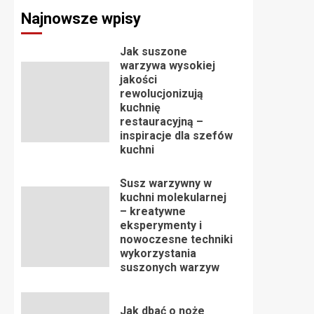
Najnowsze wpisy
Jak suszone
warzywa wysokiej
jakości
rewolucjonizują
kuchnię
restauracyjną –
inspiracje dla szefów
kuchni
Susz warzywny w
kuchni molekularnej
– kreatywne
eksperymenty i
nowoczesne techniki
wykorzystania
suszonych warzyw
Jak dbać o noże