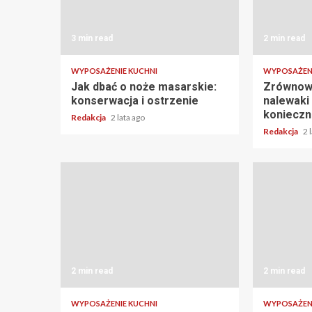
3 min read
2 min read
WYPOSAŻENIE KUCHNI
WYPOSAŻENI
Jak dbać o noże masarskie:
Zrównowa
konserwacja i ostrzenie
nalewaki 
konieczn
Redakcja
2 lata ago
Redakcja
2 
2 min read
2 min read
WYPOSAŻENIE KUCHNI
WYPOSAŻENI