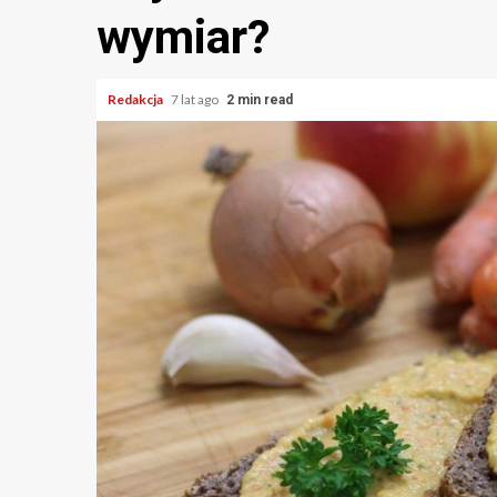
wymiar?
Redakcja
7 lat ago
2 min read