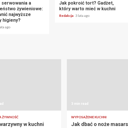
 serwowania a
Jak pokroić tort? Gadżet,
eństwo żywieniowe:
który warto mieć w kuchni
wnić najwyższe
Redakcja
3 lata ago
y higieny?
lata ago
ad
3 min read
 ŻYWNOŚĆ
WYPOSAŻENIE KUCHNI
warzywny w kuchni
Jak dbać o noże masars