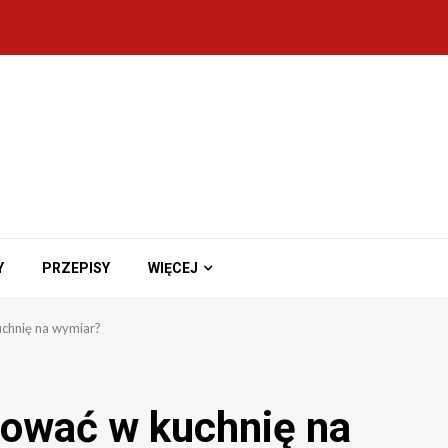
Y
PRZEPISY
WIĘCEJ
chnię na wymiar?
tować w kuchnię na