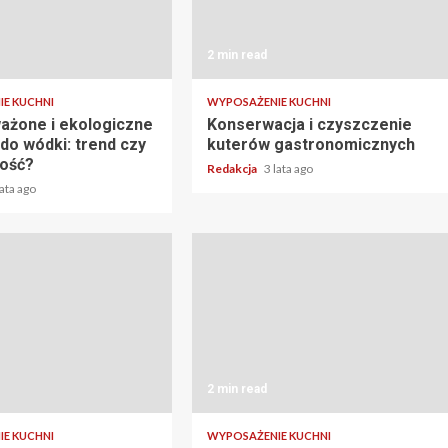
2 min read
E KUCHNI
WYPOSAŻENIE KUCHNI
żone i ekologiczne
Konserwacja i czyszczenie
do wódki: trend czy
kuterów gastronomicznych
ość?
Redakcja
3 lata ago
lata ago
2 min read
E KUCHNI
WYPOSAŻENIE KUCHNI