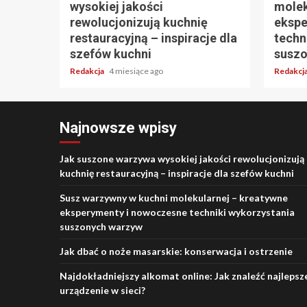
wysokiej jakości
molek
rewolucjonizują kuchnię
ekspe
restauracyjną – inspiracje dla
techn
szefów kuchni
suszo
Redakcja
4 miesiące ago
Redakcj
Najnowsze wpisy
Jak suszone warzywa wysokiej jakości rewolucjonizują
kuchnię restauracyjną – inspiracje dla szefów kuchni
Susz warzywny w kuchni molekularnej – kreatywne
eksperymenty i nowoczesne techniki wykorzystania
suszonych warzyw
Jak dbać o noże masarskie: konserwacja i ostrzenie
Najdokładniejszy alkomat online: Jak znaleźć najlepsz
urządzenie w sieci?