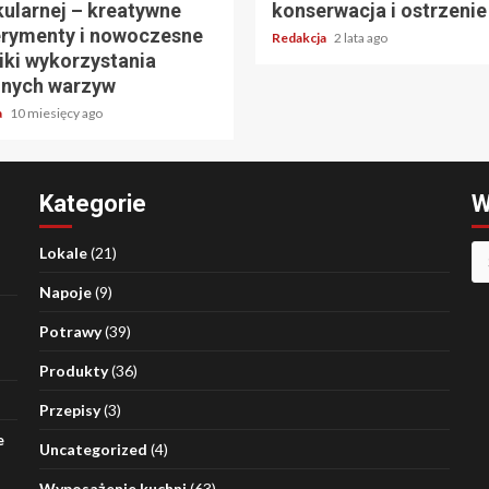
ularnej – kreatywne
konserwacja i ostrzenie
rymenty i nowoczesne
Redakcja
2 lata ago
iki wykorzystania
nych warzyw
a
10 miesięcy ago
Kategorie
W
Sz
Lokale
(21)
Napoje
(9)
Potrawy
(39)
Produkty
(36)
Przepisy
(3)
e
Uncategorized
(4)
Wyposażenie kuchni
(63)