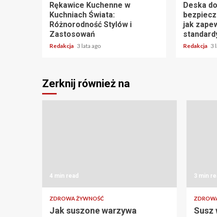
Rękawice Kuchenne w
Deska do
Kuchniach Świata:
bezpiecz
Różnorodność Stylów i
jak zape
Zastosowań
standard
Redakcja
3 lata ago
Redakcja
3 
Zerknij również na
4 min read
3 min re
ZDROWA ŻYWNOŚĆ
ZDROWA
Jak suszone warzywa
Susz 