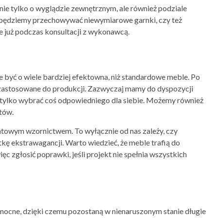
e tylko o wyglądzie zewnętrznym, ale również podziale
 będziemy przechowywać niewymiarowe garnki, czy też
 je już podczas konsultacji z wykonawcą.
e być o wiele bardziej efektowna, niż standardowe meble. Po
ną zastosowane do produkcji. Zazwyczaj mamy do dyspozycji
tylko wybrać coś odpowiedniego dla siebie. Możemy również
tów.
atowym wzornictwem. To wyłącznie od nas zależy, czy
kę ekstrawagancji. Warto wiedzieć, że meble trafią do
c zgłosić poprawki, jeśli projekt nie spełnia wszystkich
 mocne, dzięki czemu pozostaną w nienaruszonym stanie długie