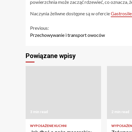
powierzchnia może zacząć rdzewieć, co oznacza, 
Naczynia żeliwne dostępne są w ofercie
Gastrosile
Continue
Previous:
Przechowywanie i transport owoców
Reading
Powiązane wpisy
3 min read
2 min read
WYPOSAŻENIE KUCHNI
WYPOSAŻENI