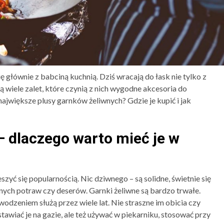
ę głównie z babciną kuchnią. Dziś wracają do łask nie tylko z
ą wiele zalet, które czynią z nich wygodne akcesoria do
największe plusy garnków żeliwnych? Gdzie je kupić i jak
– dlaczego warto mieć je w
yć się popularnością. Nic dziwnego – są solidne, świetnie się
nych potraw czy deserów. Garnki żeliwne są bardzo trwałe.
odzeniem służą przez wiele lat. Nie straszne im obicia czy
tawiać je na gazie, ale też używać w piekarniku, stosować przy