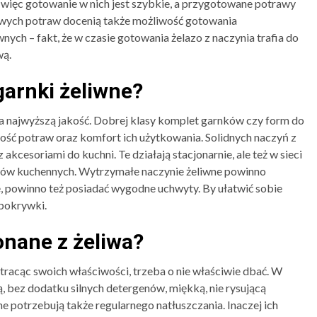
, więc gotowanie w nich jest szybkie, a przygotowane potrawy
rowych potraw docenią także możliwość gotowania
nych – fakt, że w czasie gotowania żelazo z naczynia trafia do
wą.
garnki żeliwne?
na najwyższą jakość. Dobrej klasy komplet garnków czy form do
kość potraw oraz komfort ich użytkowania. Solidnych naczyń z
kcesoriami do kuchni. Te działają stacjonarnie, ale też w sieci
ów kuchennych. Wytrzymałe naczynie żeliwne powinno
e, powinno też posiadać wygodne uchwyty. By ułatwić sobie
 pokrywki.
onane z żeliwa?
e tracąc swoich właściwości, trzeba o nie właściwie dbać. W
ą, bez dodatku silnych detergenów, miękką, nie rysującą
 potrzebują także regularnego natłuszczania. Inaczej ich