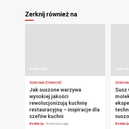
Zerknij również na
4 min read
3 min re
ZDROWA ŻYWNOŚĆ
ZDROWA
Jak suszone warzywa
Susz 
wysokiej jakości
molek
rewolucjonizują kuchnię
ekspe
restauracyjną – inspiracje dla
techn
szefów kuchni
suszo
Redakcja
4 miesiące ago
Redakcj