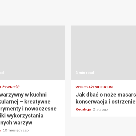
ad
3 min read
 ŻYWNOŚĆ
WYPOSAŻENIE KUCHNI
warzywny w kuchni
Jak dbać o noże masars
ularnej – kreatywne
konserwacja i ostrzenie
rymenty i nowoczesne
Redakcja
2 lata ago
iki wykorzystania
nych warzyw
a
10 miesięcy ago