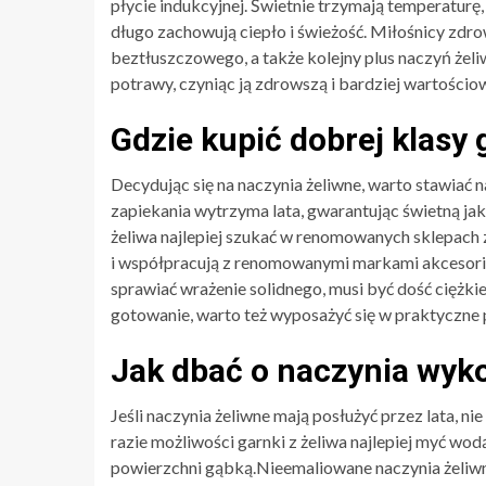
płycie indukcyjnej. Świetnie trzymają temperaturę
długo zachowują ciepło i świeżość. Miłośnicy zd
beztłuszczowego, a także kolejny plus naczyń żeliw
potrawy, czyniąc ją zdrowszą i bardziej wartościo
Gdzie kupić dobrej klasy 
Decydując się na naczynia żeliwne, warto stawiać 
zapiekania wytrzyma lata, gwarantując świetną ja
żeliwa najlepiej szukać w renomowanych sklepach z a
i współpracują z renomowanymi markami akcesori
sprawiać wrażenie solidnego, musi być dość ciężki
gotowanie, warto też wyposażyć się w praktyczne
Jak dbać o naczynia wyk
Jeśli naczynia żeliwne mają posłużyć przez lata, ni
razie możliwości garnki z żeliwa najlepiej myć wod
powierzchni gąbką.Nieemaliowane naczynia żeliwne