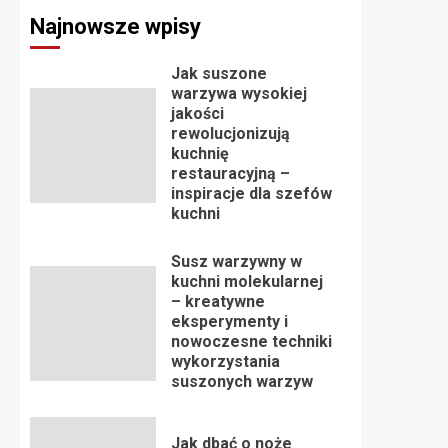
Najnowsze wpisy
Jak suszone
warzywa wysokiej
jakości
rewolucjonizują
kuchnię
restauracyjną –
inspiracje dla szefów
kuchni
Susz warzywny w
kuchni molekularnej
– kreatywne
eksperymenty i
nowoczesne techniki
wykorzystania
suszonych warzyw
Jak dbać o noże