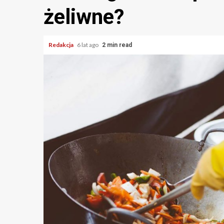
żeliwne?
Redakcja
6 lat ago
2 min read