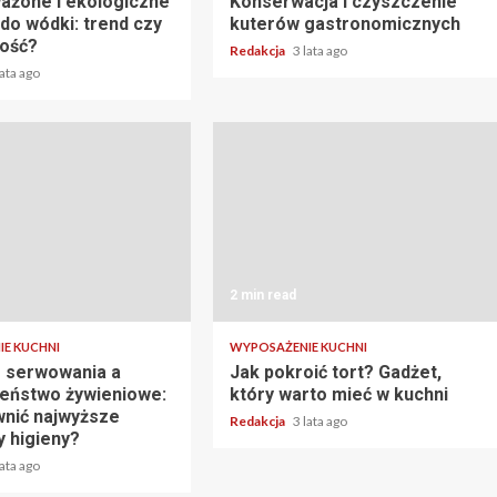
żone i ekologiczne
Konserwacja i czyszczenie
do wódki: trend czy
kuterów gastronomicznych
ość?
Redakcja
3 lata ago
lata ago
2 min read
E KUCHNI
WYPOSAŻENIE KUCHNI
 serwowania a
Jak pokroić tort? Gadżet,
eństwo żywieniowe:
który warto mieć w kuchni
wnić najwyższe
Redakcja
3 lata ago
y higieny?
lata ago