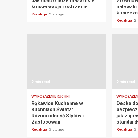
Jak dbać o noże masarskie:
Zrównowa
konserwacja i ostrzenie
nalewaki 
konieczn
Redakcja
2 lata ago
Redakcja
2 
2 min read
2 min read
WYPOSAŻENIE KUCHNI
WYPOSAŻENI
Rękawice Kuchenne w
Deska do
Kuchniach Świata:
bezpiecz
Różnorodność Stylów i
jak zape
Zastosowań
standard
Redakcja
3 lata ago
Redakcja
3 