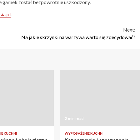
że garnek został bezpowrotnie uszkodzony.
sia.pl
.
Next:
Na jakie skrzynki na warzywa warto się zdecydować?
2 min read
E KUCHNI
WYPOSAŻENIE KUCHNI