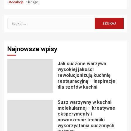
Redakcja
5 lat ago
Szukaj:
Najnowsze wpisy
Jak suszone warzywa
wysokiej jakości
rewolucjonizują kuchnię
restauracyjną – inspiracje
dla szefów kuchni
Susz warzywny w kuchni
molekularnej – kreatywne
eksperymenty i
nowoczesne techniki
wykorzystania suszonych