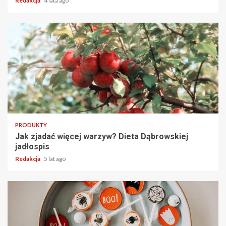
Redakcja
4 lata ago
2 min read
PRODUKTY
Jak zjadać więcej warzyw? Dieta Dąbrowskiej
jadłospis
Redakcja
5 lat ago