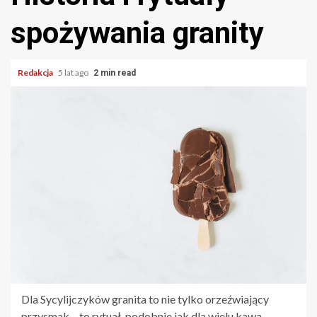
spożywania granity
Redakcja
5 lat ago
2 min read
Dla Sycylijczyków granita to nie tylko orzeźwiający
przysmak – to rytuał, podobnie jak dla wielu kawa.