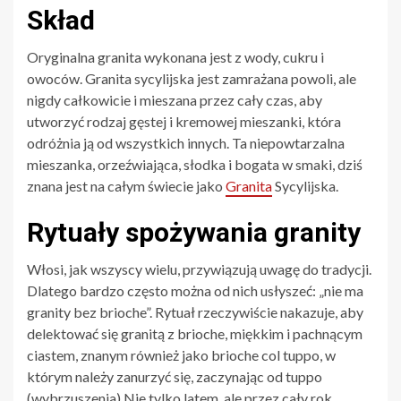
Skład
Oryginalna granita wykonana jest z wody, cukru i
owoców. Granita sycylijska jest zamrażana powoli, ale
nigdy całkowicie i mieszana przez cały czas, aby
utworzyć rodzaj gęstej i kremowej mieszanki, która
odróżnia ją od wszystkich innych. Ta niepowtarzalna
mieszanka, orzeźwiająca, słodka i bogata w smaki, dziś
znana jest na całym świecie jako
Granita
Sycylijska.
Rytuały spożywania granity
Włosi, jak wszyscy wielu, przywiązują uwagę do tradycji.
Dlatego bardzo często można od nich usłyszeć: „nie ma
granity bez brioche”. Rytuał rzeczywiście nakazuje, aby
delektować się granitą z brioche, miękkim i pachnącym
ciastem, znanym również jako brioche col tuppo, w
którym należy zanurzyć się, zaczynając od tuppo
(wybrzuszenia).Nie tylko latem, ale przez cały rok