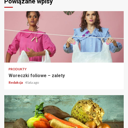
Powiązane wpisy
2 min read
PRODUKTY
Woreczki foliowe – zalety
Redakcja
4 lata ago