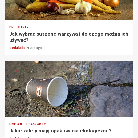
2 min read
PRODUKTY
Jak wybrać suszone warzywa i do czego można ich
używać?
Redakcja
4 lata ago
2 min read
NAPOJE
PRODUKTY
Jakie zalety mają opakowania ekologiczne?