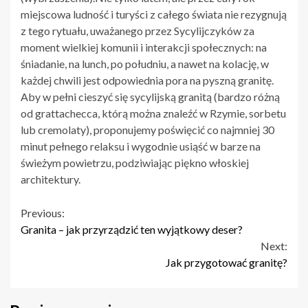
miejscowa ludność i turyści z całego świata nie rezygnują
z tego rytuału, uważanego przez Sycylijczyków za
moment wielkiej komunii i interakcji społecznych: na
śniadanie, na lunch, po południu, a nawet na kolację, w
każdej chwili jest odpowiednia pora na pyszną granitę.
Aby w pełni cieszyć się sycylijską granitą (bardzo różną
od grattachecca, którą można znaleźć w Rzymie, sorbetu
lub cremolaty), proponujemy poświęcić co najmniej 30
minut pełnego relaksu i wygodnie usiąść w barze na
świeżym powietrzu, podziwiając piękno włoskiej
architektury.
Continue
Previous:
Granita – jak przyrządzić ten wyjątkowy deser?
Reading
Next:
Jak przygotować granitę?