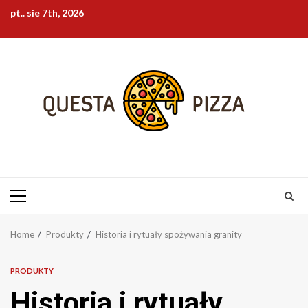
Skip
pt.. sie 7th, 2026
to
content
Primary
Menu
Home
Produkty
Historia i rytuały spożywania granity
PRODUKTY
Historia i rytuały