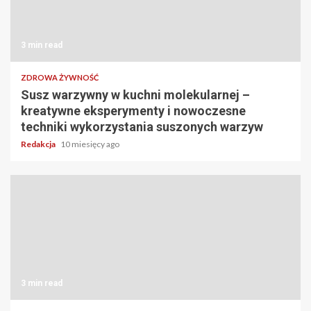
3 min read
ZDROWA ŻYWNOŚĆ
Susz warzywny w kuchni molekularnej –
kreatywne eksperymenty i nowoczesne
techniki wykorzystania suszonych warzyw
Redakcja
10 miesięcy ago
3 min read