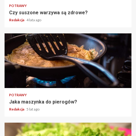
POTRAWY
Czy suszone warzywa są zdrowe?
Redakcja
4 lata ago
2 min read
POTRAWY
Jaka maszynka do pierogów?
Redakcja
5 lat ago