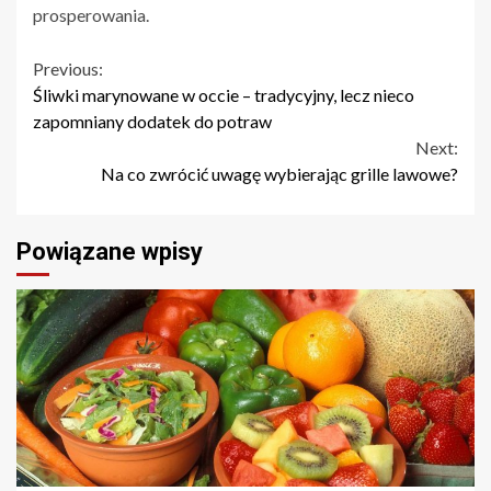
prosperowania.
Continue
Previous:
Śliwki marynowane w occie – tradycyjny, lecz nieco
Reading
zapomniany dodatek do potraw
Next:
Na co zwrócić uwagę wybierając grille lawowe?
Powiązane wpisy
2 min read