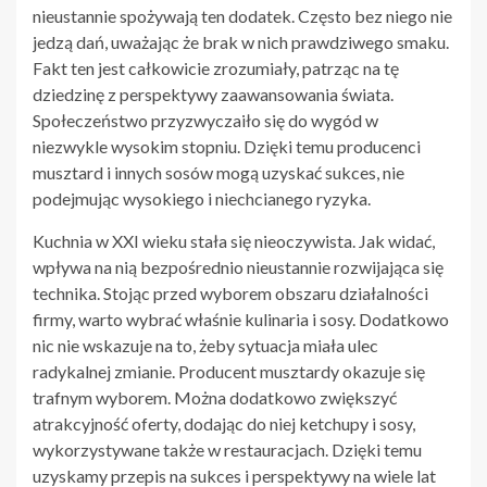
nieustannie spożywają ten dodatek. Często bez niego nie
jedzą dań, uważając że brak w nich prawdziwego smaku.
Fakt ten jest całkowicie zrozumiały, patrząc na tę
dziedzinę z perspektywy zaawansowania świata.
Społeczeństwo przyzwyczaiło się do wygód w
niezwykle wysokim stopniu. Dzięki temu producenci
musztard i innych sosów mogą uzyskać sukces, nie
podejmując wysokiego i niechcianego ryzyka.
Kuchnia w XXI wieku stała się nieoczywista. Jak widać,
wpływa na nią bezpośrednio nieustannie rozwijająca się
technika. Stojąc przed wyborem obszaru działalności
firmy, warto wybrać właśnie kulinaria i sosy. Dodatkowo
nic nie wskazuje na to, żeby sytuacja miała ulec
radykalnej zmianie. Producent musztardy okazuje się
trafnym wyborem. Można dodatkowo zwiększyć
atrakcyjność oferty, dodając do niej ketchupy i sosy,
wykorzystywane także w restauracjach. Dzięki temu
uzyskamy przepis na sukces i perspektywy na wiele lat