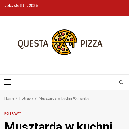
Skip
sob.. sie 8th, 2026
to
content
Primary
Menu
Home
Potrawy
Musztarda w kuchni XXI wieku
POTRAWY
Musztarda w kuchni