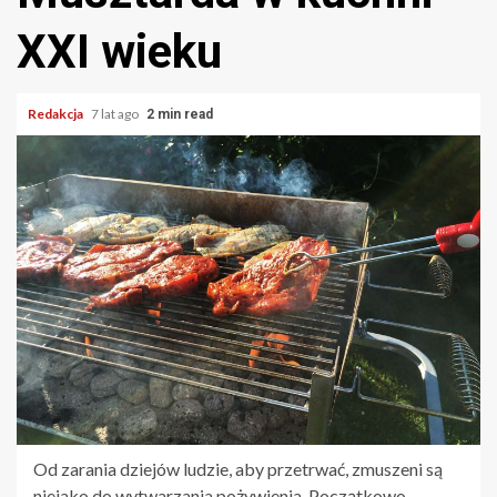
XXI wieku
Redakcja
7 lat ago
2 min read
Od zarania dziejów ludzie, aby przetrwać, zmuszeni są
niejako do wytwarzania pożywienia. Początkowo