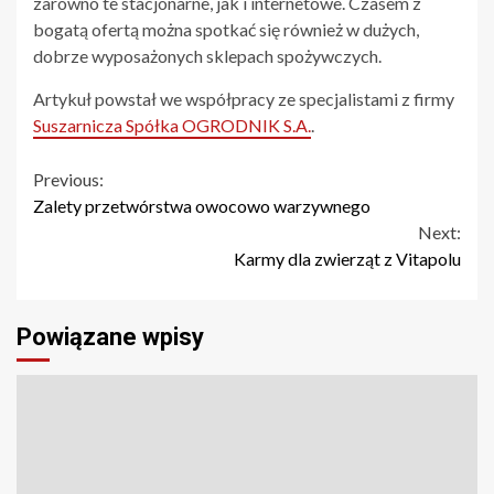
zarówno te stacjonarne, jak i internetowe. Czasem z
bogatą ofertą można spotkać się również w dużych,
dobrze wyposażonych sklepach spożywczych.
Artykuł powstał we współpracy ze specjalistami z firmy
Suszarnicza Spółka OGRODNIK S.A.
.
Continue
Previous:
Zalety przetwórstwa owocowo warzywnego
Reading
Next:
Karmy dla zwierząt z Vitapolu
Powiązane wpisy