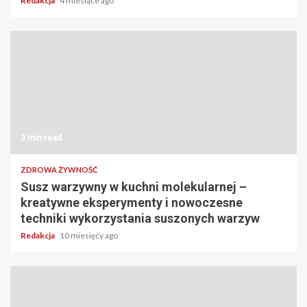
Redakcja
4 miesiące ago
3 min read
ZDROWA ŻYWNOŚĆ
Susz warzywny w kuchni molekularnej –
kreatywne eksperymenty i nowoczesne
techniki wykorzystania suszonych warzyw
Redakcja
10 miesięcy ago