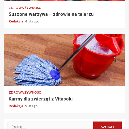
ZDROWA ŻYWNOŚĆ
Suszone warzywa – zdrowie na talerzu
Redakcja
4 lata ago
2 min read
ZDROWA ŻYWNOŚĆ
Karmy dla zwierząt z Vitapolu
Redakcja
5 lat ago
Szukaj: