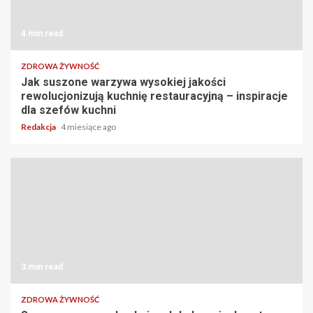
4 min read
ZDROWA ŻYWNOŚĆ
Jak suszone warzywa wysokiej jakości
rewolucjonizują kuchnię restauracyjną – inspiracje
dla szefów kuchni
Redakcja
4 miesiące ago
3 min read
ZDROWA ŻYWNOŚĆ