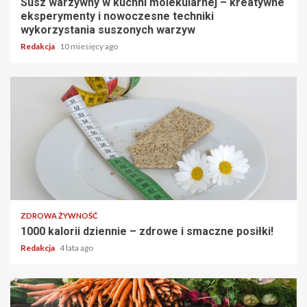
Susz warzywny w kuchni molekularnej – kreatywne
eksperymenty i nowoczesne techniki
wykorzystania suszonych warzyw
Redakcja
10 miesięcy ago
2 min read
ZDROWA ŻYWNOŚĆ
1000 kalorii dziennie – zdrowe i smaczne posiłki!
Redakcja
4 lata ago